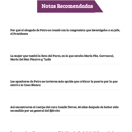
Notas Recomendadas
Por qué el abogado de Petro se reunió con la congresista que investigaba a su jefe,
el Presidente
La mujer que tumbó la lista del Pacto, en la que estaba María Fda. Carrascal,
María del Mar Pizarro y “Lalis
Los opositores de Petro no tuvieron más opción que criticar la puerta por la que
entró a la Casa Blanca
Así encontraron el cuerpo del cura Camilo Torres, 60 años después de haber sido
escondido por un general del Ejército