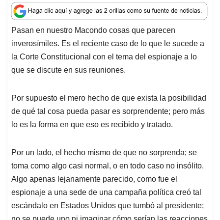
a
c
n
a
r
t
e
k
i
e
Pasan en nuestro Macondo cosas que parecen
s
b
e
l
a
inverosímiles. Es el reciente caso de lo que le sucede a
A
o
d
d
p
o
I
s
la Corte Constitucional con el tema del espionaje a lo
p
k
n
que se discute en sus reuniones.
Por supuesto el mero hecho de que exista la posibilidad
de qué tal cosa pueda pasar es sorprendente; pero más
lo es la forma en que eso es recibido y tratado.
Por un lado, el hecho mismo de que no sorprenda; se
toma como algo casi normal, o en todo caso no insólito.
Algo apenas lejanamente parecido, como fue el
espionaje a una sede de una campaña política creó tal
escándalo en Estados Unidos que tumbó al presidente;
no se puede uno ni imaginar cómo serían las reacciones