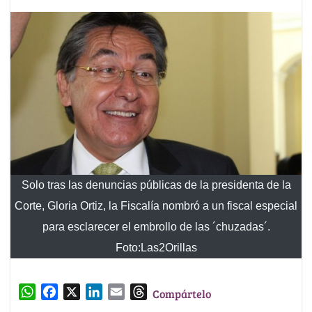
Solo tras las denuncias públicas de la presidenta de la
Corte, Gloria Ortiz, la Fiscalía nombró a un fiscal especial
para esclarecer el embrollo de las ´chuzadas´.
Foto:Las2Orillas
W
F
X
L
E
T
Compártelo
h
a
i
m
h