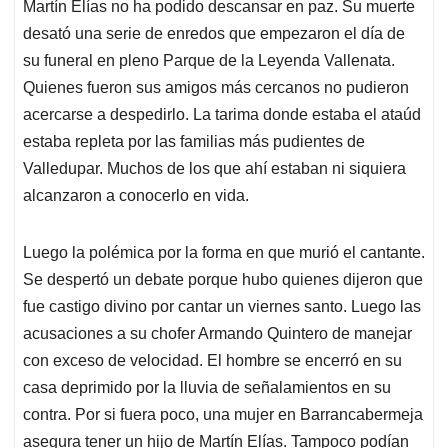
Martín Elías no ha podido descansar en paz. Su muerte
A
o
d
d
p
o
I
s
desató una serie de enredos que empezaron el día de
p
k
n
su funeral en pleno Parque de la Leyenda Vallenata.
Quienes fueron sus amigos más cercanos no pudieron
acercarse a despedirlo. La tarima donde estaba el ataúd
estaba repleta por las familias más pudientes de
Valledupar. Muchos de los que ahí estaban ni siquiera
alcanzaron a conocerlo en vida.
Luego la polémica por la forma en que murió el cantante.
Se despertó un debate porque hubo quienes dijeron que
fue castigo divino por cantar un viernes santo. Luego las
acusaciones a su chofer Armando Quintero de manejar
con exceso de velocidad. El hombre se encerró en su
casa deprimido por la lluvia de señalamientos en su
contra. Por si fuera poco, una mujer en Barrancabermeja
asegura tener un hijo de Martín Elías. Tampoco podían