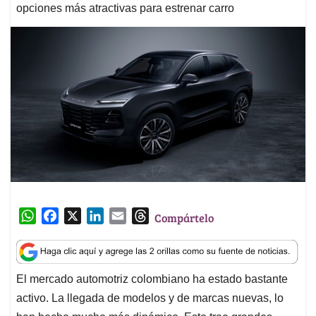
opciones más atractivas para estrenar carro
W
F
X
L
E
T
Compártelo
h
a
i
m
h
a
c
n
a
r
t
e
k
i
e
El mercado automotriz colombiano ha estado bastante
s
b
e
l
a
activo. La llegada de modelos y de marcas nuevas, lo
A
o
d
d