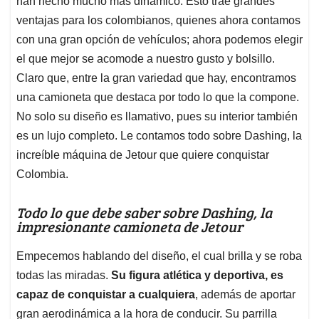
p
o
I
s
han hecho mucho más dinámico. Esto trae grandes
p
k
n
ventajas para los colombianos, quienes ahora contamos
con una gran opción de vehículos; ahora podemos elegir
el que mejor se acomode a nuestro gusto y bolsillo.
Claro que, entre la gran variedad que hay, encontramos
una camioneta que destaca por todo lo que la compone.
No solo su diseño es llamativo, pues su interior también
es un lujo completo. Le contamos todo sobre Dashing, la
increíble máquina de Jetour que quiere conquistar
Colombia.
Todo lo que debe saber sobre Dashing, la
impresionante camioneta de Jetour
Empecemos hablando del diseño, el cual brilla y se roba
todas las miradas.
Su figura atlética y deportiva, es
capaz de conquistar a cualquiera
, además de aportar
gran aerodinámica a la hora de conducir. Su parrilla