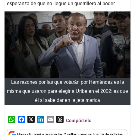
esperanza de que no llegue un guerrillero al poder
Las razones por las que votarán por Hernández es la
misma que usaron para elegir a Uribe en el 2002: es que
él sí sabe dar en la jeta marica
W
F
X
L
E
T
Compártelo
h
a
i
m
h
a
c
n
a
r