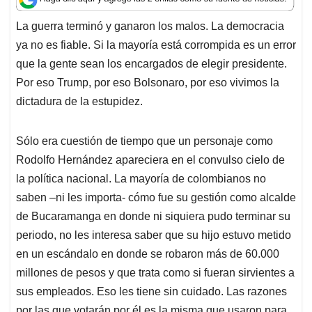
t
e
k
i
e
La guerra terminó y ganaron los malos. La democracia
s
b
e
l
a
ya no es fiable. Si la mayoría está corrompida es un error
A
o
d
d
p
o
I
s
que la gente sean los encargados de elegir presidente.
p
k
n
Por eso Trump, por eso Bolsonaro, por eso vivimos la
dictadura de la estupidez.
Sólo era cuestión de tiempo que un personaje como
Rodolfo Hernández apareciera en el convulso cielo de
la política nacional. La mayoría de colombianos no
saben –ni les importa- cómo fue su gestión como alcalde
de Bucaramanga en donde ni siquiera pudo terminar su
periodo, no les interesa saber que su hijo estuvo metido
en un escándalo en donde se robaron más de 60.000
millones de pesos y que trata como si fueran sirvientes a
sus empleados. Eso les tiene sin cuidado. Las razones
por las que votarán por él es la misma que usaron para