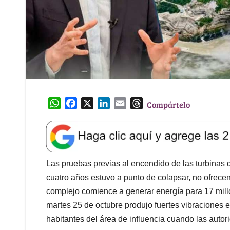
W
F
X
L
E
T
Compártelo
h
a
i
m
h
a
c
n
a
r
t
e
k
i
e
s
b
e
l
a
A
o
d
d
Las pruebas previas al encendido de las turbinas 
p
o
I
s
cuatro años estuvo a punto de colapsar, no ofrecen
p
k
n
complejo comience a generar energía para 17 mill
martes 25 de octubre produjo fuertes vibraciones e
habitantes del área de influencia cuando las auto