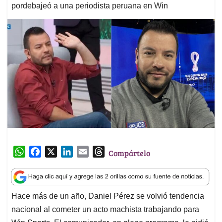
pordebajeó a una periodista peruana en Win
W
F
X
L
E
T
Compártelo
h
a
i
m
h
a
c
n
a
r
t
e
k
i
e
Hace más de un año, Daniel Pérez se volvió tendencia
s
b
e
l
a
nacional al cometer un acto machista trabajando para
A
o
d
d