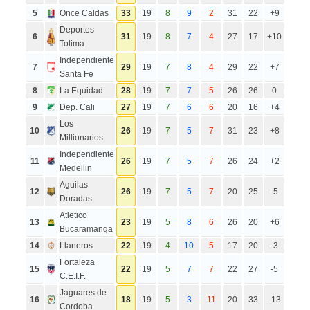
5
Once Caldas
33
19
8
9
2
31
22
+9
Deportes
6
31
19
8
7
4
27
17
+10
Tolima
Independiente
7
29
19
7
8
4
29
22
+7
Santa Fe
8
La Equidad
28
19
7
7
5
26
26
0
9
Dep. Cali
27
19
7
6
6
20
16
+4
Los
10
26
19
7
5
7
31
23
+8
Millionarios
Independiente
11
26
19
7
5
7
26
24
+2
Medellin
Aguilas
12
26
19
7
5
7
20
25
-5
Doradas
Atletico
13
23
19
5
8
6
26
20
+6
Bucaramanga
14
Llaneros
22
19
4
10
5
17
20
-3
Fortaleza
15
22
19
5
7
7
22
27
-5
C.E.I.F.
Jaguares de
16
18
19
5
3
11
20
33
-13
Cordoba