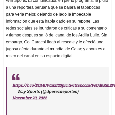
p
o
I
s
Win Sports. El comunicador, en pleno programa, le pidió
p
k
n
a una reportera peruana que se bajara el tapabocas
para verla mejor, dejando de lado la impecable
información que esta había dado en su reporte. Las
redes sociales se inundaron de críticas a su comentario
y tiempo después salió del canal de los Ardila Lulle. Sin
embargo, Gol Caracol llegó al rescate y le ofreció una
jugosa oferta durante el mundial de Catar; y ahora es el
rostro del canal en su espacio digital.
https://t.co/EQMUWmxf23
pic.twitter.com/FsQd0RmSF
— Way Sports (@dperezdeportes)
November 20, 2022