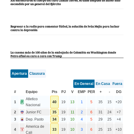
Así encontraron el cuerpo del cura Camilo Torres, 60 años después de haber sido
escondido por un general del Ejército
Regresar a la radio para comentar fútbol, la solución de Iván Mejía para luchar
contra la depresión
La casona más de 100 años de la embajada de Colombia en Washington donde
Petro afinó su cara a cara con Trump
Apertura
Clausura
En General
En Casa
Fuera
#
Equipo
Pts
PJ
V
EMP
PER
+
-
DG
Atletico
1
40
19
13
1
5
35
15
+20
Nacional
2
Junior FC
35
19
11
2
6
31
24
+7
3
Dep. Pasto
34
19
10
4
5
29
25
+4
America de
4
33
19
10
3
6
25
15
+10
Cali