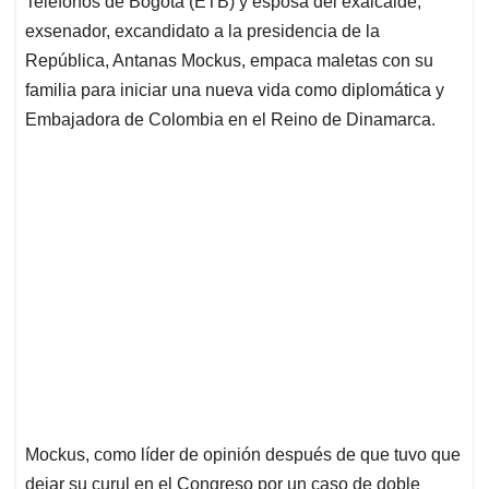
p
o
I
s
Teléfonos de Bogotá (ETB) y esposa del exalcalde,
p
k
n
exsenador, excandidato a la presidencia de la
República, Antanas Mockus, empaca maletas con su
familia para iniciar una nueva vida como diplomática y
Embajadora de Colombia en el Reino de Dinamarca.
Mockus, como líder de opinión después de que tuvo que
dejar su curul en el Congreso por un caso de doble