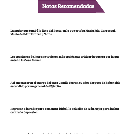
Notas Recomendadas
La mujer que tumbó la lista del Pacto, en la que estaba María Fda. Carrascal,
María del Mar Pizarro y “Lalis
Los opositores de Petro no tuvieron más opción que criticar la puerta por la que
entró a la Casa Blanca
Así encontraron el cuerpo del cura Camilo Torres, 60 años después de haber sido
escondido por un general del Ejército
Regresar a la radio para comentar fútbol, la solución de Iván Mejía para luchar
contra la depresión