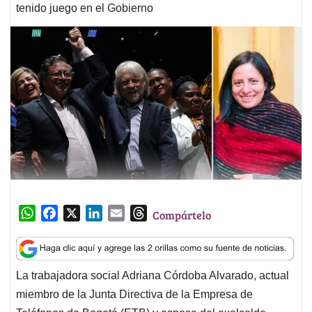
tenido juego en el Gobierno
W
F
X
L
E
T
Compártelo
h
a
i
m
h
a
c
n
a
r
t
e
k
i
e
La trabajadora social Adriana Córdoba Alvarado, actual
s
b
e
l
a
miembro de la Junta Directiva de la Empresa de
A
o
d
d