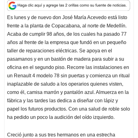
a
c
n
a
r
t
e
k
i
e
Es lunes y de nuevo don José María Acevedo está listo
s
b
e
l
a
frente a la planta de Copacabana, al norte de Medellín.
A
o
d
d
p
o
I
s
Acaba de cumplir 98 años, de los cuales ha pasado 77
p
k
n
años al frente de la empresa que fundó en un pequeño
taller de reparaciones eléctricas. Se apoya en el
pasamanos y en un bastón de madera para subir a su
oficina en el segundo piso. Recorre las instalaciones en
un Renault 4 modelo 78 sin puertas y comienza un ritual
inaplazable de saludo a los operarios quienes visten,
como él, camisa marrón y pantalón azul. Almuerza en la
fábrica y las tardes las dedica a diseñar con lápiz y
papel los futuros productos. Con una salud de roble solo
ha pedido un poco la audición del oído izquierdo.
Creció junto a sus tres hermanos en una estrecha