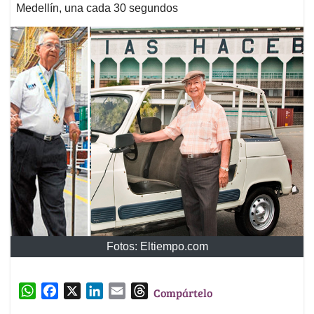
Medellín, una cada 30 segundos
Fotos: Eltiempo.com
W
F
X
L
E
T
Compártelo
h
a
i
m
h