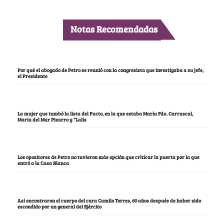
Notas Recomendadas
Por qué el abogado de Petro se reunió con la congresista que investigaba a su jefe,
el Presidente
La mujer que tumbó la lista del Pacto, en la que estaba María Fda. Carrascal,
María del Mar Pizarro y “Lalis
Los opositores de Petro no tuvieron más opción que criticar la puerta por la que
entró a la Casa Blanca
Así encontraron el cuerpo del cura Camilo Torres, 60 años después de haber sido
escondido por un general del Ejército