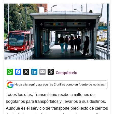
W
F
X
L
E
T
Compártelo
h
a
i
m
h
a
c
n
a
r
t
e
k
i
e
Todos los días, Transmilenio recibe a millones de
s
b
e
l
a
bogotanos para transpórtalos y llevarlos a sus destinos.
A
o
d
d
p
o
I
s
Aunque es el servicio de transporte predilecto de cientos