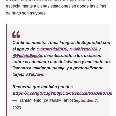
especialmente a ciertas estaciones en donde las cifras
de hurto son mayores.
Continúa nuestra Toma Integral de Seguridad con
@SeguridadBOG
@GobiernoBTA
el apoyo de
,
y
@PoliciaBogota
, sensibilizando a los usuarios
sobre el adecuado uso del sistema y haciendo un
llamado a validar su pasaje y a personalizar su
#TuLlave
tarjeta
.
Recuerda que también puedes…
https://t.co/IgQIQsgYm0
pic.twitter.com/63JDshOrQE
September 7,
— TransMilenio (@TransMilenio)
2023