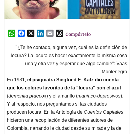
W
F
X
L
E
T
Compártelo
h
a
i
m
h
a
c
n
a
r
"¿Te he contado, alguna vez, cuál es la definición de
t
e
k
i
e
locura? La locura es hacer exactamente la misma cosa
s
b
e
l
a
una y otra vez y esperar que algo cambie": Vaas
A
o
d
d
Montenegro
p
o
I
s
En 1931,
el psiquiatra Siegfried E. Katz dio cuenta
p
k
n
que los colores favoritos de la "locura" son el azul
(
dementia praecox
) y el amarillo (
maniaco-depresivos
).
Y al respecto, nos preguntamos si las ciudades
producen locura. En la Antología de
Cuentos Capitales
hicieron una recopilación de diferentes autores de
Colombia, narrando la ciudad desde su mirada y la de