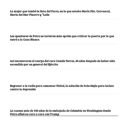
La mujer que tumbó la lista del Pacto, en la que estaba María Fda. Carrascal,
María del Mar Pizarro y “Lalis
Los opositores de Petro no tuvieron más opción que criticar la puerta por la que
entró a la Casa Blanca
Así encontraron el cuerpo del cura Camilo Torres, 60 años después de haber sido
escondido por un general del Ejército
Regresar a la radio para comentar fútbol, la solución de Iván Mejía para luchar
contra la depresión
La casona más de 100 años de la embajada de Colombia en Washington donde
Petro afinó su cara a cara con Trump