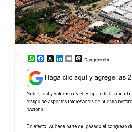
W
F
X
L
E
T
Compártelo
h
a
i
m
h
a
c
n
a
r
t
e
k
i
e
s
b
e
l
a
A
o
d
d
Noble, leal y valerosa es el eslogan de la ciudad
p
o
I
s
testigo de aspectos interesantes de nuestra histori
p
k
n
nacional.
En efecto, ya hace parte del pasado el congreso d