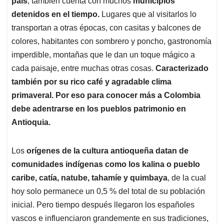
p
o
I
s
país
, también cuenta con muchos
municipios
p
k
n
detenidos en el tiempo.
Lugares que al visitarlos lo
transportan a otras épocas, con casitas y balcones de
colores, habitantes con sombrero y poncho, gastronomía
imperdible, montañas que le dan un toque mágico a
cada paisaje, entre muchas otras cosas.
Caracterizado
también por su rico café y agradable clima
primaveral. Por eso para conocer más a Colombia
debe adentrarse en los pueblos patrimonio en
Antioquia.
Los
orígenes de la cultura antioqueña datan de
comunidades indígenas como los kalina o pueblo
caribe, catía, natube, tahamíe y quimbaya
, de la cual
hoy solo permanece un 0,5 % del total de su población
inicial. Pero tiempo después llegaron los españoles
vascos e influenciaron grandemente en sus tradiciones,