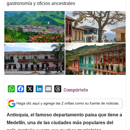
gastronomía y oficios ancestrales
W
F
X
L
E
T
Compártelo
h
a
i
m
h
a
c
n
a
r
t
e
k
i
e
Antioquia, el famoso departamento paisa que tiene a
s
b
e
l
a
Medellín, una de las ciudades más populares del
A
o
d
d