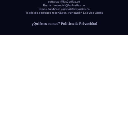
contacto @las2orillas.co
Pauta:
comercial@las2orillas.co
Temas Juridicos:
juridico@las2orillas.co
Todos los derechos reservados. Fundación Las Dos Orillas
¿Quiénes somos?
Política de Privacidad