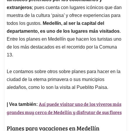
A
o
d
d
p
o
I
s
extranjeros
; pues cuenta con lugares icónicos que dan
p
k
n
muestra de la cultura ‘paisa’ y ofrece experiencias para
todos los gustos.
Medellín, al ser la capital del
departamento, es uno de los lugares más visitados
.
Entre los planes en Medellín que hacen los turistas uno
de los más destacados es el recorrido por la Comuna
13.
Le contamos sobre otros sobre planes para hacer en la
ciudad de la eterna primavera o sus municipios
aledaños, como lo son la visita al Pueblito Paisa.
Así puede visitar uno de los viveros más
| Vea también:
grandes muy cerca de Medellín y disfrutar de sus flores
Planes para vacaciones en Medellín