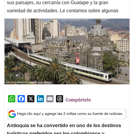
sus paisajes, su cercanía con Guatape y la gran
variedad de actividades. Le contamos sobre algunas
W
F
X
L
E
T
Compártelo
h
a
i
m
h
a
c
n
a
r
t
e
k
i
e
Antioquia se ha convertido en uno de los destinos
s
b
e
l
a
turísticos preferidos por los colombianos y