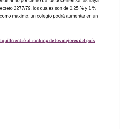
nos al 80 por ciento de los docentes se les haya
ecreto 2277/79, los cuales son de 0,25 % y 1 %
e, como máximo, un colegio podrá aumentar en un
quilla entró al ranking de los mejores del país