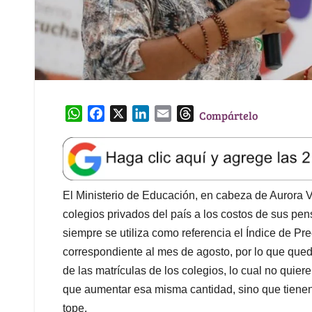
W
F
X
L
E
T
Compártelo
h
a
i
m
h
a
c
n
a
r
t
e
k
i
e
s
b
e
l
a
A
o
d
d
El Ministerio de Educación, en cabeza de Aurora V
p
o
I
s
colegios privados del país a los costos de sus pen
p
k
n
siempre se utiliza como referencia el Índice de Pre
correspondiente al mes de agosto, por lo que que
de las matrículas de los colegios, lo cual no quier
que aumentar esa misma cantidad, sino que tienen
tope.