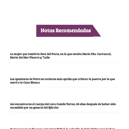
Notas Recomendadas
La mujer que tumbó la lista del Pacto, en la que estaba María Fda. Carrascal,
María del Mar Pizarro y “Lalis
Los opositores de Petro no tuvieron más opción que criticar la puerta por la que
entró a la Casa Blanca
Así encontraron el cuerpo del cura Camilo Torres, 60 años después de haber sido
escondido por un general del Ejército
Regresar a la radio para comentar fútbol, la solución de Iván Mejía para luchar