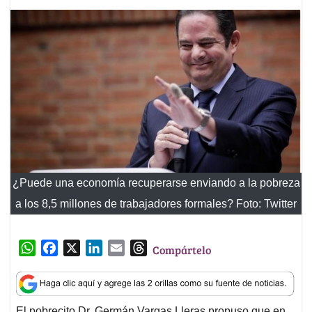
¿Puede una economía recuperarse enviando a la pobreza
a los 8,5 millones de trabajadores formales? Foto: Twitter
W
F
X
L
E
T
Compártelo
h
a
i
m
h
a
c
n
a
r
t
e
k
i
e
El pobrecito Dr. Germán Vargas Lleras propuso que en