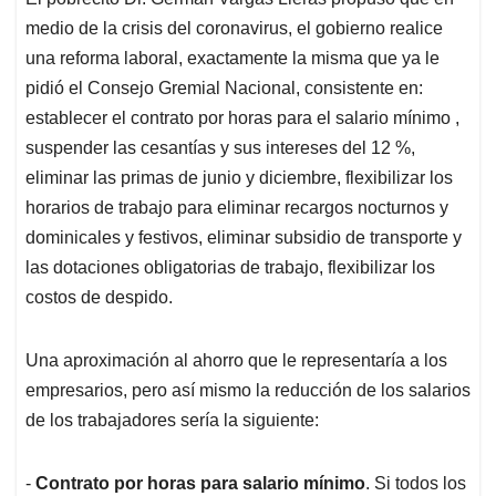
s
b
e
l
a
medio de la crisis del coronavirus, el gobierno realice
A
o
d
d
p
o
I
s
una reforma laboral, exactamente la misma que ya le
p
k
n
pidió el Consejo Gremial Nacional, consistente en:
establecer el contrato por horas para el salario mínimo ,
suspender las cesantías y sus intereses del 12 %,
eliminar las primas de junio y diciembre, flexibilizar los
horarios de trabajo para eliminar recargos nocturnos y
dominicales y festivos, eliminar subsidio de transporte y
las dotaciones obligatorias de trabajo, flexibilizar los
costos de despido.
Una aproximación al ahorro que le representaría a los
empresarios, pero así mismo la reducción de los salarios
de los trabajadores sería la siguiente:
-
Contrato por horas para salario mínimo
. Si todos los