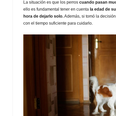
La situación es que los perros
cuando pasan much
ello es fundamental tener en cuenta
la edad de su
hora de dejarlo solo.
Además, si tomó la decisión
con el tiempo suficiente para cuidarlo.