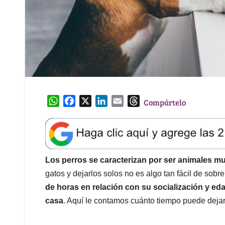
W
F
X
L
E
T
Compártelo
h
a
i
m
h
a
c
n
a
r
t
e
k
i
e
s
b
e
l
a
A
o
d
d
Los perros se caracterizan por ser animales 
p
o
I
s
gatos y dejarlos solos no es algo tan fácil de sobre
p
k
n
de horas en relación con su socialización y ed
casa
. Aquí le contamos cuánto tiempo puede dejar 