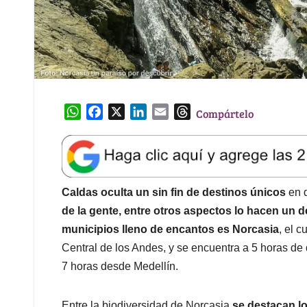
W
F
X
L
E
T
Compártelo
h
a
i
m
h
a
c
n
a
r
t
e
k
i
e
s
b
e
l
a
A
o
d
d
Caldas oculta un sin fin de destinos únicos
en 
p
o
I
s
de la gente, entre otros aspectos lo hacen un 
p
k
n
municipios lleno de encantos es Norcasia
, el 
Central de los Andes, y se encuentra a 5 horas de
7 horas desde Medellín.
Entre la biodiversidad de Norcasia
se destacan lo