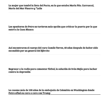
La mujer que tumbó la lista del Pacto, en la que estaba María Fda. Carrascal,
María del Mar Pizarro y “Lalis
Los opositores de Petro no tuvieron más opción que criticar la puerta por la que
entró a la Casa Blanca
Así encontraron el cuerpo del cura Camilo Torres, 60 años después de haber sido
escondido por un general del Ejército
Regresar a la radio para comentar fútbol, la solución de Iván Mejía para luchar
contra la depresión
La casona más de 100 años de la embajada de Colombia en Washington donde
Petro afinó su cara a cara con Trump