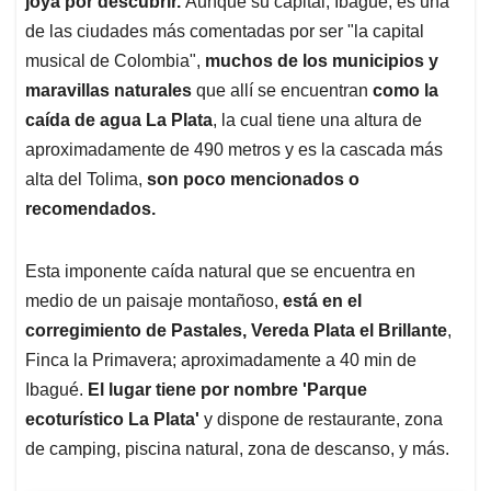
joya por descubrir.
Aunque su capital, Ibagué, es una
A
o
d
d
p
o
I
s
de las ciudades más comentadas por ser "la capital
p
k
n
musical de Colombia",
muchos de los municipios y
maravillas naturales
que allí se encuentran
como la
caída de agua La Plata
, la cual tiene una altura de
aproximadamente de 490 metros y es la cascada más
alta del Tolima,
son poco mencionados o
recomendados.
Esta imponente caída natural que se encuentra en
medio de un paisaje montañoso,
está en el
corregimiento de Pastales, Vereda Plata el Brillante
,
Finca la Primavera; aproximadamente a 40 min de
Ibagué.
El lugar tiene por nombre 'Parque
ecoturístico La Plata'
y dispone de restaurante, zona
de camping, piscina natural, zona de descanso, y más.