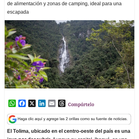
de alimentación y zonas de camping, ideal para una
escapada
W
F
X
L
E
T
Compártelo
h
a
i
m
h
a
c
n
a
r
t
e
k
i
e
El Tolima, ubicado en el centro-oeste del país es una
s
b
e
l
a