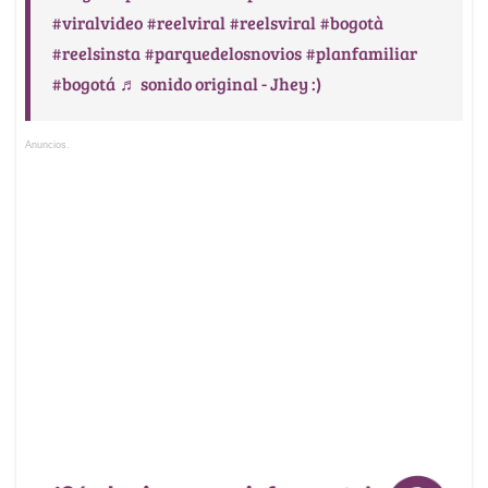
#viralvideo
#reelviral
#reelsviral
#bogotà
#reelsinsta
#parquedelosnovios
#planfamiliar
#bogotá
♬ sonido original - Jhey :)
Anuncios.