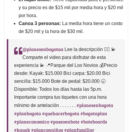
y su precio es de $15 mil por media hora y $20 mil
por hora.
Canoa 3 personas:
La media hora tiene un costo
de $20 mil y la hora de $30 mil.
@planesenbogotaa
Lee la descripción 👇🏻 💫
Comparte el video para disfrutar de esta
experiencia 💫 📍Parque del Los Novios 💰Precio
desde: Kayak: $15.000 Bici carpa: $20.00 Bici
sencilla: $15.000 Bote de pedal: $20.000 🕣
Disponible: Todos los días hasta las 5p.m.
Importante compra tus tiquetes con una hora
#planesenbogota
mínimo de antelación . . . . . . .
#planbogota
#quehacerbogota
#bogotaplan
#planeconomico
#paseoenbote
#boteboards
#kayak
#planconniños
#planfamiliar