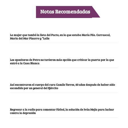
Notas Recomendadas
La mujer que tumbó la lista del Pacto, en la que estaba María Fda. Carrascal,
María del Mar Pizarro y “Lalis
Los opositores de Petro no tuvieron más opción que criticar la puerta por la que
entró a la Casa Blanca
Así encontraron el cuerpo del cura Camilo Torres, 60 años después de haber sido
escondido por un general del Ejército
Regresar a la radio para comentar fútbol, la solución de Iván Mejía para luchar
contra la depresión