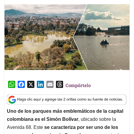
W
F
X
L
E
T
Compártelo
h
a
i
m
h
a
c
n
a
r
t
e
k
i
e
Uno de los parques más emblemáticos de la capital
s
b
e
l
a
colombiana es el Simón Bolívar
, ubicado sobre la
A
o
d
d
p
o
I
s
Avenida 68. Este
se caracteriza por ser uno de los