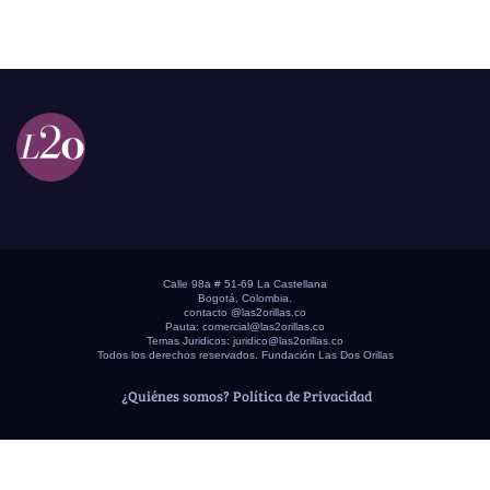
Calle 98a # 51-69 La Castellana
Bogotá, Colombia.
contacto @las2orillas.co
Pauta:
comercial@las2orillas.co
Temas Juridicos:
juridico@las2orillas.co
Todos los derechos reservados. Fundación Las Dos Orillas
¿Quiénes somos?
Política de Privacidad