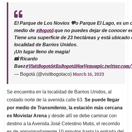
El Parque de Los Novios 💙o Parque El Lago, es un 
#Bogotá
medio de
que no puedes dejar de conocer en 
Tiene una superficie de 23 hectáreas y está ubicado 
localidad de Barrios Unidos.
¡Un lugar lleno de magia!
📸 Ricardo
#VisitBogotá
#EnBogotáNosVemos
pic.twitter.co
Baez
March 16, 2023
— Bogotá (@visitbogotaco)
Se encuentra en la localidad de Barrios Unidos, al
costado norte de la avenida calle 63.
Se puede llegar
por medio de Transmilenio, la estación más cercana
es Movistar Arena
y desde allí se debe caminar con
destino a la Avenida José Celestino Mutis, el recorrido
es de aproximadamente 10 minutos hasta la entrada del