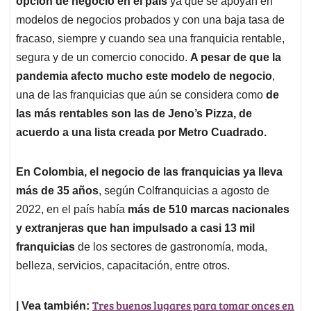
opción de negocio en el país
ya que se apoyan en
A
o
d
d
p
o
I
s
modelos de negocios probados y con una baja tasa de
p
k
n
fracaso, siempre y cuando sea una franquicia rentable,
segura y de un comercio conocido.
A pesar de que la
pandemia afecto mucho este modelo de negocio
,
una de las franquicias que aún se considera como
de
las más rentables son las de Jeno’s Pizza, de
acuerdo a una lista creada por Metro Cuadrado.
En Colombia, el negocio de las franquicias ya lleva
más de 35 años
, según Colfranquicias a agosto de
2022, en el país había
más de 510 marcas nacionales
y extranjeras que han impulsado a casi 13 mil
franquicias
de los sectores de gastronomía, moda,
belleza, servicios, capacitación, entre otros.
Tres buenos lugares para tomar onces en
| Vea también: