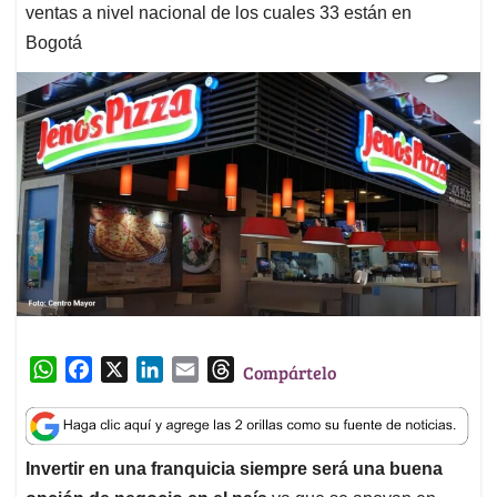
ventas a nivel nacional de los cuales 33 están en
Bogotá
W
F
X
L
E
T
Compártelo
h
a
i
m
h
a
c
n
a
r
t
e
k
i
e
Invertir en una franquicia siempre será una buena
s
b
e
l
a