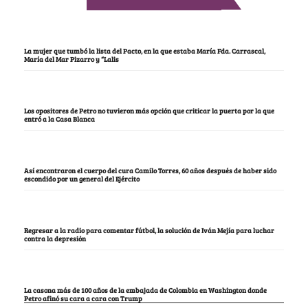
La mujer que tumbó la lista del Pacto, en la que estaba María Fda. Carrascal,
María del Mar Pizarro y “Lalis
Los opositores de Petro no tuvieron más opción que criticar la puerta por la que
entró a la Casa Blanca
Así encontraron el cuerpo del cura Camilo Torres, 60 años después de haber sido
escondido por un general del Ejército
Regresar a la radio para comentar fútbol, la solución de Iván Mejía para luchar
contra la depresión
La casona más de 100 años de la embajada de Colombia en Washington donde
Petro afinó su cara a cara con Trump