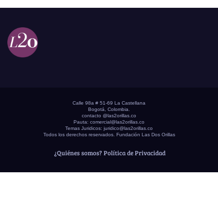
Calle 98a # 51-69 La Castellana
Bogotá, Colombia.
contacto @las2orillas.co
Pauta:
comercial@las2orillas.co
Temas Juridicos:
juridico@las2orillas.co
Todos los derechos reservados. Fundación Las Dos Orillas
¿Quiénes somos?
Política de Privacidad