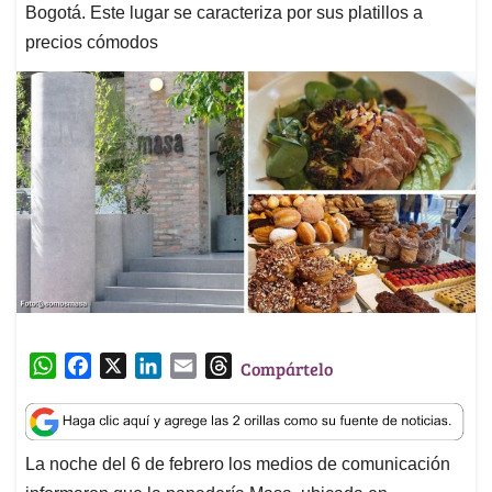
Bogotá. Este lugar se caracteriza por sus platillos a
precios cómodos
W
F
X
L
E
T
Compártelo
h
a
i
m
h
a
c
n
a
r
t
e
k
i
e
La noche del 6 de febrero los medios de comunicación
s
b
e
l
a