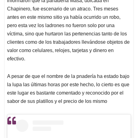
informaron que la panadería Masa, ubicada en
A
o
d
d
p
o
I
s
Chapinero, fue escenario de un atraco. Tres meses
p
k
n
antes en este mismo sitio ya había ocurrido un robo,
pero esta vez los ladrones no fueron solo por una
víctima, sino que hurtaron las pertenencias tanto de los
clientes como de los trabajadores llevándose objetos de
valor como celulares, relojes, tarjetas y dinero en
efectivo.
A pesar de que el nombre de la pnadería ha estado bajo
la lupa las últimas horas por este hecho, lo cierto es que
este lugar es bastante comentado y reconocido por el
sabor de sus platillos y el precio de los mismo