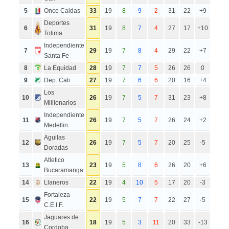
5
Once Caldas
33
19
8
9
2
31
22
+9
Deportes
6
31
19
8
7
4
27
17
+10
Tolima
Independiente
7
29
19
7
8
4
29
22
+7
Santa Fe
8
La Equidad
28
19
7
7
5
26
26
0
9
Dep. Cali
27
19
7
6
6
20
16
+4
Los
10
26
19
7
5
7
31
23
+8
Millionarios
Independiente
11
26
19
7
5
7
26
24
+2
Medellin
Aguilas
12
26
19
7
5
7
20
25
-5
Doradas
Atletico
13
23
19
5
8
6
26
20
+6
Bucaramanga
14
Llaneros
22
19
4
10
5
17
20
-3
Fortaleza
15
22
19
5
7
7
22
27
-5
C.E.I.F.
Jaguares de
16
18
19
5
3
11
20
33
-13
Cordoba