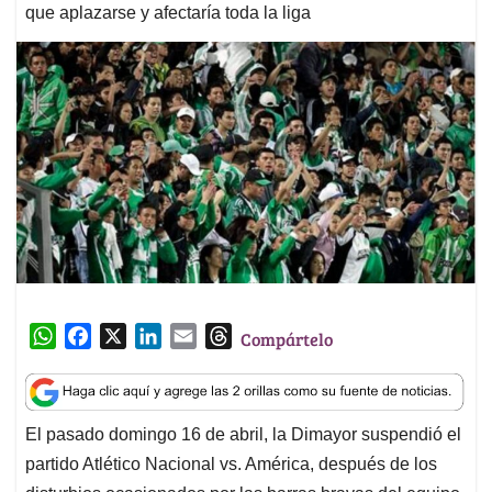
que aplazarse y afectaría toda la liga
W
F
X
L
E
T
Compártelo
h
a
i
m
h
a
c
n
a
r
t
e
k
i
e
El pasado domingo 16 de abril, la Dimayor suspendió el
s
b
e
l
a
partido Atlético Nacional vs. América, después de los
A
o
d
d