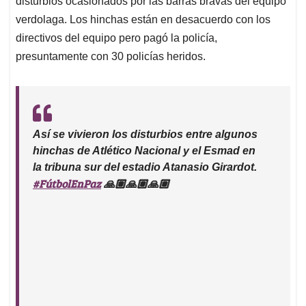
p
o
I
s
disturbios ocasionados por las barras bravas del equipo
p
k
n
verdolaga. Los hinchas están en desacuerdo con los
directivos del equipo pero pagó la policía,
presuntamente con 30 policías heridos.
Así se vivieron los disturbios entre algunos
hinchas de Atlético Nacional y el Esmad en
la tribuna sur del estadio Atanasio Girardot.
#FútbolEnPaz
🙏🏽🙏🏽🙏🏽