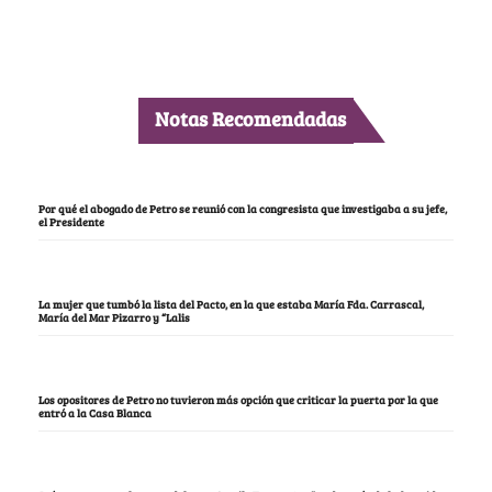
Notas Recomendadas
Por qué el abogado de Petro se reunió con la congresista que investigaba a su jefe,
el Presidente
La mujer que tumbó la lista del Pacto, en la que estaba María Fda. Carrascal,
María del Mar Pizarro y “Lalis
Los opositores de Petro no tuvieron más opción que criticar la puerta por la que
entró a la Casa Blanca