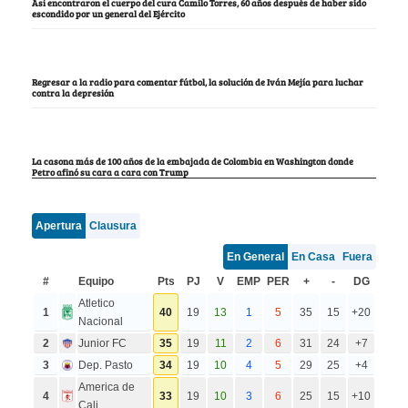
Así encontraron el cuerpo del cura Camilo Torres, 60 años después de haber sido
escondido por un general del Ejército
Regresar a la radio para comentar fútbol, la solución de Iván Mejía para luchar
contra la depresión
La casona más de 100 años de la embajada de Colombia en Washington donde
Petro afinó su cara a cara con Trump
Apertura
Clausura
En General
En Casa
Fuera
#
Equipo
Pts
PJ
V
EMP
PER
+
-
DG
Atletico
1
40
19
13
1
5
35
15
+20
Nacional
2
Junior FC
35
19
11
2
6
31
24
+7
3
Dep. Pasto
34
19
10
4
5
29
25
+4
America de
4
33
19
10
3
6
25
15
+10
Cali