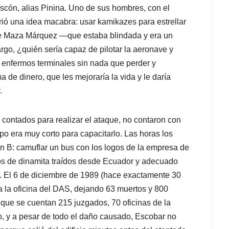
ascón, alias Pinina. Uno de sus hombres, con el
rrió una idea macabra: usar kamikazes para estrellar
a de Maza Márquez —que estaba blindada y era un
go, ¿quién sería capaz de pilotar la aeronave y
 enfermos terminales sin nada que perder y
a de dinero, que les mejoraría la vida y le daría
.
contados para realizar el ataque, no contaron con
mpo era muy corto para capacitarlo. Las horas los
lan B: camuflar un bus con los logos de la empresa de
los de dinamita traídos desde Ecuador y adecuado
o. El 6 de diciembre de 1989 (hace exactamente 30
tra la oficina del DAS, dejando 63 muertos y 800
s que se cuentan 215 juzgados, 70 oficinas de la
, y a pesar de todo el daño causado, Escobar no