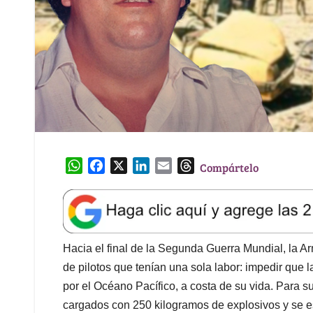
W
F
X
L
E
T
Compártelo
h
a
i
m
h
a
c
n
a
r
t
e
k
i
e
s
b
e
l
a
A
o
d
d
Hacia el final de la Segunda Guerra Mundial, la 
p
o
I
s
de pilotos que tenían una sola labor: impedir que
p
k
n
por el Océano Pacífico, a costa de su vida. Para s
cargados con 250 kilogramos de explosivos y se e