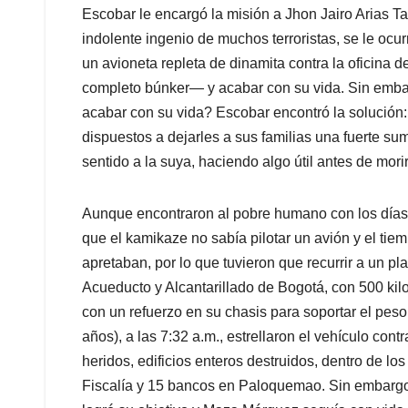
Escobar le encargó la misión a Jhon Jairo Arias T
indolente ingenio de muchos terroristas, se le ocu
un avioneta repleta de dinamita contra la oficin
completo búnker— y acabar con su vida. Sin embar
acabar con su vida? Escobar encontró la solución:
dispuestos a dejarles a sus familias una fuerte sum
sentido a la suya, haciendo algo útil antes de morir
Aunque encontraron al pobre humano con los días 
que el kamikaze no sabía pilotar un avión y el tie
apretaban, por lo que tuvieron que recurrir a un p
Acueducto y Alcantarillado de Bogotá, con 500 ki
con un refuerzo en su chasis para soportar el pes
años), a las 7:32 a.m., estrellaron el vehículo con
heridos, edificios enteros destruidos, dentro de lo
Fiscalía y 15 bancos en Paloquemao. Sin embargo