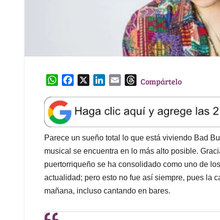
W
F
X
L
E
T
Compártelo
h
a
i
m
h
a
c
n
a
r
t
e
k
i
e
s
b
e
l
a
A
o
d
d
Parece un sueño total lo que está viviendo Bad Bu
p
o
I
s
musical se encuentra en lo más alto posible. Graci
p
k
n
puertorriqueño se ha consolidado como uno de los 
actualidad; pero esto no fue así siempre, pues la c
mañana, incluso cantando en bares.