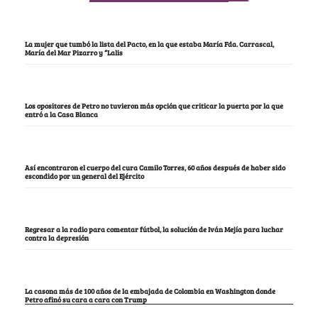
La mujer que tumbó la lista del Pacto, en la que estaba María Fda. Carrascal,
María del Mar Pizarro y “Lalis
Los opositores de Petro no tuvieron más opción que criticar la puerta por la que
entró a la Casa Blanca
Así encontraron el cuerpo del cura Camilo Torres, 60 años después de haber sido
escondido por un general del Ejército
Regresar a la radio para comentar fútbol, la solución de Iván Mejía para luchar
contra la depresión
La casona más de 100 años de la embajada de Colombia en Washington donde
Petro afinó su cara a cara con Trump