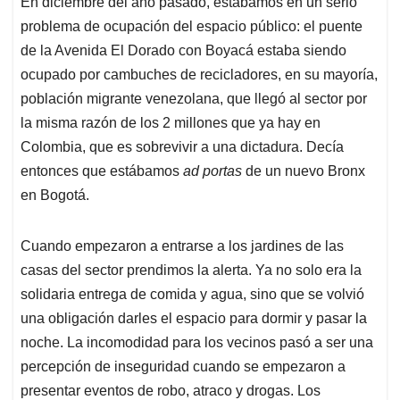
En diciembre del año pasado, estábamos en un serio
s
b
e
l
a
problema de ocupación del espacio público: el puente
A
o
d
d
p
o
I
s
de la Avenida El Dorado con Boyacá estaba siendo
p
k
n
ocupado por cambuches de recicladores, en su mayoría,
población migrante venezolana, que llegó al sector por
la misma razón de los 2 millones que ya hay en
Colombia, que es sobrevivir a una dictadura. Decía
entonces que estábamos
ad portas
de un nuevo Bronx
en Bogotá.
Cuando empezaron a entrarse a los jardines de las
casas del sector prendimos la alerta. Ya no solo era la
solidaria entrega de comida y agua, sino que se volvió
una obligación darles el espacio para dormir y pasar la
noche. La incomodidad para los vecinos pasó a ser una
percepción de inseguridad cuando se empezaron a
presentar eventos de robo, atraco y drogas. Los