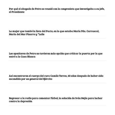
Por qué el abogado de Petro se reunió con la congresista que investigaba a su jefe,
el Presidente
La mujer que tumbó la lista del Pacto, en la que estaba María Fda. Carrascal,
María del Mar Pizarro y “Lalis
Los opositores de Petro no tuvieron más opción que criticar la puerta por la que
entró a la Casa Blanca
Así encontraron el cuerpo del cura Camilo Torres, 60 años después de haber sido
escondido por un general del Ejército
Regresar a la radio para comentar fútbol, la solución de Iván Mejía para luchar
contra la depresión