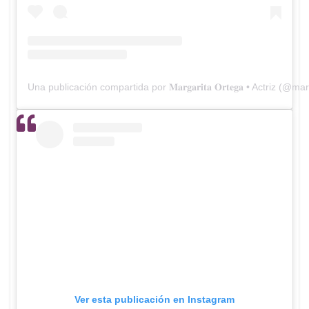
Una publicación compartida por 𝐌𝐚𝐫𝐠𝐚𝐫𝐢𝐭𝐚 𝐎𝐫𝐭𝐞𝐠𝐚 • Actriz (
Ver esta publicación en Instagram