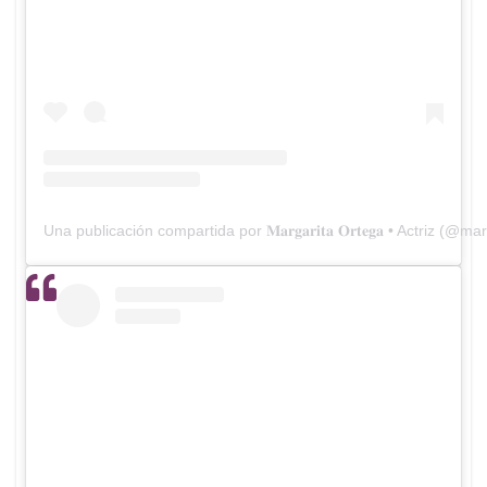
Una publicación compartida por 𝐌𝐚𝐫𝐠𝐚𝐫𝐢𝐭𝐚 𝐎𝐫𝐭𝐞𝐠𝐚 • Actriz (