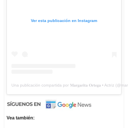
Ver esta publicación en Instagram
Una publicación compartida por 𝐌𝐚𝐫𝐠𝐚𝐫𝐢𝐭𝐚 𝐎𝐫𝐭𝐞𝐠𝐚 • Actriz (
Vea también: