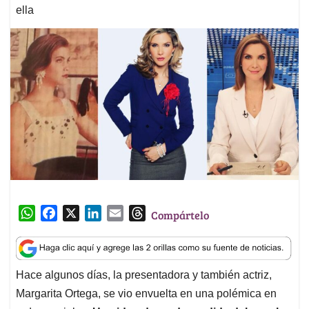
ella
W
F
X
L
E
T
Compártelo
h
a
i
m
h
a
c
n
a
r
t
e
k
i
e
Hace algunos días, la presentadora y también actriz,
s
b
e
l
a
Margarita Ortega, se vio envuelta en una polémica en
A
o
d
d