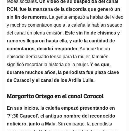
p
o
I
s
redes sociales
. Un video de su despedida del canal
p
k
n
RCN, fue la manzana de la discordia que generó un
sin fin de rumores
. La gente empezó a hablar del video
y muchos comentaron que a la caleña la habían sacado
del canal en plena emisión.
Este sin fin de chismes y
rumores llegaron hasta ella, y ante la cantidad de
comentarios, decidió responder
. Aunque fue un
episodio demasiado tenso para la mujer, también
significó recordar la historia de la mujer.
Y es que,
durante muchos años, la periodista fue pieza clave
de Caracol y el canal de los Ardila Lulle.
Margarita Ortega en el canal Caracol
En sus inicios, la caleña empezó presentando en
'7':30 Caracol', el antiguo nombre del reconocido
noticiero, junto a Malu
. Sin embargo, la periodista