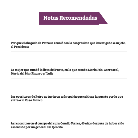
Notas Recomendadas
Por qué el abogado de Petro se reunió con la congresista que investigaba a su jefe,
el Presidente
La mujer que tumbó la lista del Pacto, en la que estaba María Fda. Carrascal,
María del Mar Pizarro y “Lalis
Los opositores de Petro no tuvieron más opción que criticar la puerta por la que
entró a la Casa Blanca
Así encontraron el cuerpo del cura Camilo Torres, 60 años después de haber sido
escondido por un general del Ejército