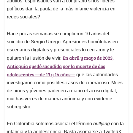
A
o
d
d
adultos responsables van a conjurarlo si los líderes
p
o
I
s
políticos dan la pauta de la más infame violencia en
p
k
n
redes sociales?
Hace pocas semanas se cumplieron 10 años del
suicidio de Sergio Urrego. Agresiones homófobas en
escenarios digitales y presenciales lo cercaron y le
En abril y mayo de 2023,
quitaron la ilusión de vivir.
Antioquia quedó sacudida por la muerte de dos
adolescentes —de 13 y 14 años—
que las autoridades
investigaron como posibles casos de ciberacoso. Miles
de niños y jóvenes padecen a diario el acoso digital,
muchas veces de manera anónima y con evidente
subregistro.
En Colombia solemos asociar el término
bullying
con la
infancia y la adolescencia. Basta asomarse a Twitter/X,