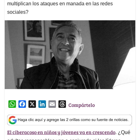
multiplican los ataques en manada en las redes
sociales?
W
F
X
L
E
T
Compártelo
h
a
i
m
h
a
c
n
a
r
t
e
k
i
e
El ciberacoso en niños y jóvenes va en crescendo
. ¿Qué
s
b
e
l
a