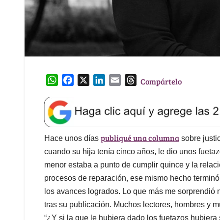
W
F
X
L
E
T
Compártelo
h
a
i
m
h
a
c
n
a
r
t
e
k
i
e
s
b
e
l
a
publiqué una columna
A
o
d
d
Hace unos días
sobre justi
p
o
I
s
cuando su hija tenía cinco años, le dio unos fuet
p
k
n
menor estaba a punto de cumplir quince y la relaci
procesos de reparación, ese mismo hecho terminó 
los avances logrados. Lo que más me sorprendió no
tras su publicación. Muchos lectores, hombres y m
“¿Y si la que le hubiera dado los fuetazos hubie