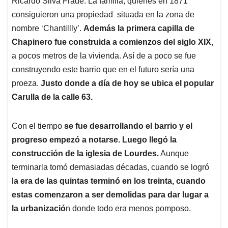
p
o
I
s
Ricardo Silva Frade. La familia, quienes en 1871
p
k
n
consiguieron una propiedad situada en la zona de
nombre ‘Chantillly’.
Además la primera capilla de
Chapinero fue construida a comienzos del siglo XIX
,
a pocos metros de la vivienda. Así de a poco se fue
construyendo este barrio que en el futuro sería una
proeza.
Justo donde a día de hoy se ubica el popular
Carulla de la calle 63.
Con el tiempo
se fue desarrollando el barrio y el
progreso empezó a notarse. Luego llegó la
construcción de la iglesia de Lourdes.
Aunque
terminarla tomó demasiadas décadas, cuando se logró
l
a era de las quintas terminó en los treinta, cuando
estas comenzaron a ser demolidas para dar lugar a
la urbanizació
n donde todo era menos pomposo.