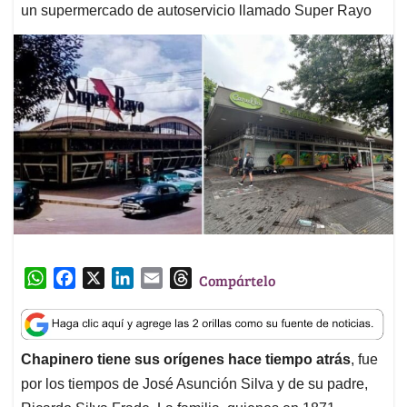
un supermercado de autoservicio llamado Super Rayo
W
F
X
L
E
T
Compártelo
h
a
i
m
h
a
c
n
a
r
t
e
k
i
e
Chapinero tiene sus orígenes hace tiempo atrás
, fue
s
b
e
l
a
por los tiempos de José Asunción Silva y de su padre,
A
o
d
d