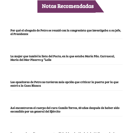
Notas Recomendadas
Por qué el abogado de Petro se reunió con la congresista que investigaba a su jefe,
el Presidente
La mujer que tumbó la lista del Pacto, en la que estaba María Fda. Carrascal,
María del Mar Pizarro y “Lalis
Los opositores de Petro no tuvieron más opción que criticar la puerta por la que
entró a la Casa Blanca
Así encontraron el cuerpo del cura Camilo Torres, 60 años después de haber sido
escondido por un general del Ejército