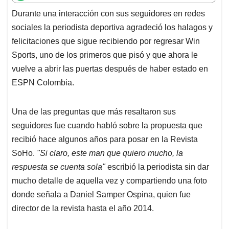
t
e
k
i
e
Durante una interacción con sus seguidores en redes
s
b
e
l
a
sociales la periodista deportiva agradeció los halagos y
A
o
d
d
p
o
I
s
felicitaciones que sigue recibiendo por regresar Win
p
k
n
Sports, uno de los primeros que pisó y que ahora le
vuelve a abrir las puertas después de haber estado en
ESPN Colombia.
Una de las preguntas que más resaltaron sus
seguidores fue cuando habló sobre la propuesta que
recibió hace algunos años para posar en la Revista
SoHo.
"Si claro, este man que quiero mucho, la
respuesta se cuenta sola"
escribió la periodista sin dar
mucho detalle de aquella vez y compartiendo una foto
donde señala a Daniel Samper Ospina, quien fue
director de la revista hasta el año 2014.