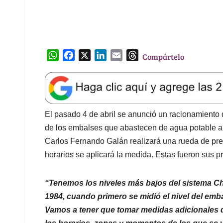
1984, cuando primero se midió el nivel del embal
Vamos a tener que tomar medidas adicionales de
los horarios, zonas y momentos de los que se v
Mañana haremos un anuncio más completo de c
La capital será dividida entre nueve a diez zonas
partir de la próxima semana, además de medidas e
medida también será aplicada en municipios cer
Soacha, Madrid, Tocancipá, Chía y La Calera.