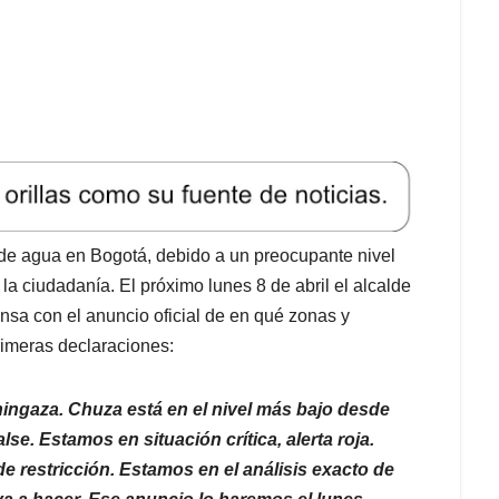
se. Estamos en situación crítica, alerta roja.
 restricción. Estamos en el análisis exacto de
a a hacer. Ese anuncio lo haremos el lunes.
ómo venimos y llegamos a esta situación”
 donde se hará el racionamiento de forma alternada a
speciales para colegios y hospitales. Esta nueva
canos como Funza, Mosquera, Gachancipá, Cajicá,