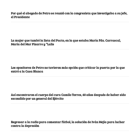
Por qué el abogado de Petro se reunió con la congresista que investigaba a su jefe,
el Presidente
La mujer que tumbó la lista del Pacto, en la que estaba María Fda. Carrascal,
María del Mar Pizarro y “Lalis
Los opositores de Petro no tuvieron más opción que criticar la puerta por la que
entró a la Casa Blanca
Así encontraron el cuerpo del cura Camilo Torres, 60 años después de haber sido
escondido por un general del Ejército
Regresar a la radio para comentar fútbol, la solución de Iván Mejía para luchar
contra la depresión