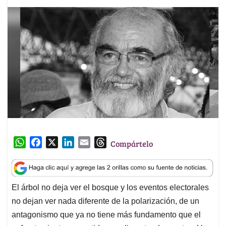
W
F
X
L
E
T
Compártelo
h
a
i
m
h
a
c
n
a
r
t
e
k
i
e
El árbol no deja ver el bosque y los eventos electorales
s
b
e
l
a
no dejan ver nada diferente de la polarización, de un
A
o
d
d
p
o
I
s
antagonismo que ya no tiene más fundamento que el