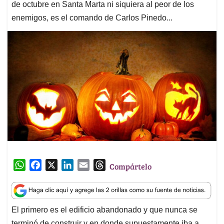
de octubre en Santa Marta ni siquiera al peor de los
enemigos, es el comando de Carlos Pinedo...
W
F
X
L
E
T
Compártelo
h
a
i
m
h
a
c
n
a
r
t
e
k
i
e
El primero es el edificio abandonado y que nunca se
s
b
e
l
a
terminó de construir y en donde supuestamente iba a