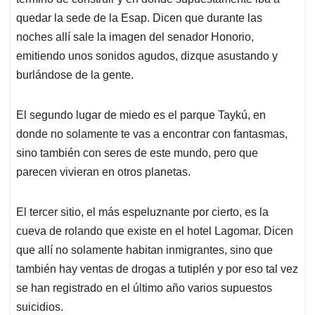
A
o
d
d
p
o
I
s
quedar la sede de la Esap. Dicen que durante las
p
k
n
noches allí sale la imagen del senador Honorio,
emitiendo unos sonidos agudos, dizque asustando y
burlándose de la gente.
El segundo lugar de miedo es el parque Taykú, en
donde no solamente te vas a encontrar con fantasmas,
sino también con seres de este mundo, pero que
parecen vivieran en otros planetas.
El tercer sitio, el más espeluznante por cierto, es la
cueva de rolando que existe en el hotel Lagomar. Dicen
que allí no solamente habitan inmigrantes, sino que
también hay ventas de drogas a tutiplén y por eso tal vez
se han registrado en el último año varios supuestos
suicidios.