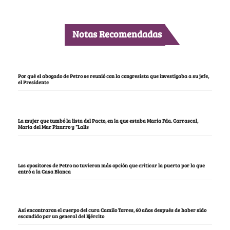
Notas Recomendadas
Por qué el abogado de Petro se reunió con la congresista que investigaba a su jefe,
el Presidente
La mujer que tumbó la lista del Pacto, en la que estaba María Fda. Carrascal,
María del Mar Pizarro y “Lalis
Los opositores de Petro no tuvieron más opción que criticar la puerta por la que
entró a la Casa Blanca
Así encontraron el cuerpo del cura Camilo Torres, 60 años después de haber sido
escondido por un general del Ejército