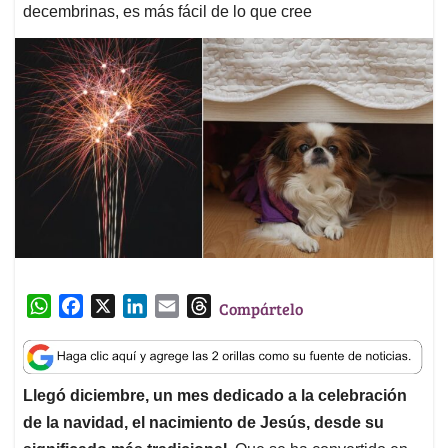
decembrinas, es más fácil de lo que cree
W
F
X
L
E
T
Compártelo
h
a
i
m
h
a
c
n
a
r
t
e
k
i
e
Llegó diciembre, un mes dedicado a la celebración
s
b
e
l
a
de la navidad, el nacimiento de Jesús, desde su
A
o
d
d