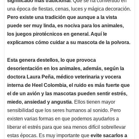
p
o
I
s
significado más tradicional
. Que se ha convertido en
p
k
n
una época de fiestas, cenas, luces y mágica decoración.
Pero existe una tradición que aunque a la vista
puede ser muy linda, es nociva para los animales,
los juegos pirotécnicos en general. Aquí le
explicamos cómo cuidar a su mascota de la polvora.
Esta genera destellos, lo que provoca
desorientación en los animales, además, según la
doctora Laura Peña, médico veterinaria y vocera
interna de Heel Colombia, el ruido es más fuerte que
el de un avión y las mascotas pueden sentir estrés,
miedo, ansiedad y angustia
. Ellos tienen mayor
sensibilidad que los seres humanos al sonido. Pero
existen varias formas en que podemos ayudarlos a
liberar el estrés para que sea menos difícil sobrellevar
estas épocas. Es muy importante que
evite sacarlos a