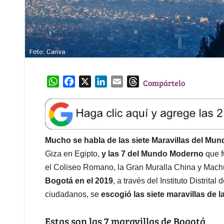
W
F
X
L
E
T
Compártelo
h
a
i
m
h
a
c
n
a
r
t
e
k
i
e
s
b
e
l
a
A
o
d
d
Mucho se habla de las siete Maravillas del Mu
p
o
I
s
Giza en Egipto,
y las 7 del Mundo Moderno
que f
p
k
n
el Coliseo Romano, la Gran Muralla China y Machu
Bogotá en el 2019
, a través del Instituto Distrita
ciudadanos, se
escogió las siete maravillas de la
Estas son las 7 maravillas de Bogotá