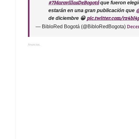
#7MaravillasDeBogotá
que fueron elegi
@
estarán en una gran publicación que
pic.twitter.com/rz4bI4
de diciembre 😀
Decem
— BibloRed Bogotá (@BibloRedBogota)
Anuncios.