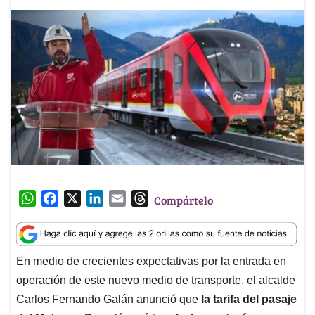
W
F
X
L
E
T
Compártelo
h
a
i
m
h
a
c
n
a
r
t
e
k
i
e
En medio de crecientes expectativas por la entrada en
s
b
e
l
a
operación de este nuevo medio de transporte, el alcalde
A
o
d
d
p
o
I
s
Carlos Fernando Galán anunció que
la tarifa del pasaje