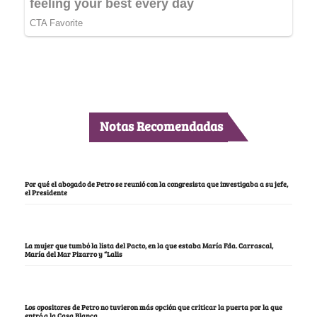
Notas Recomendadas
Por qué el abogado de Petro se reunió con la congresista que investigaba a su jefe,
el Presidente
La mujer que tumbó la lista del Pacto, en la que estaba María Fda. Carrascal,
María del Mar Pizarro y “Lalis
Los opositores de Petro no tuvieron más opción que criticar la puerta por la que
entró a la Casa Blanca