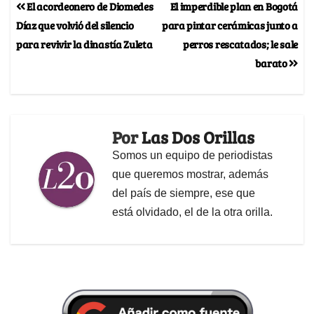
El acordeonero de Diomedes
El imperdible plan en Bogotá
Díaz que volvió del silencio
para pintar cerámicas junto a
para revivir la dinastía Zuleta
perros rescatados; le sale
barato
Por
Las Dos Orillas
Somos un equipo de periodistas
que queremos mostrar, además
del país de siempre, ese que
está olvidado, el de la otra orilla.