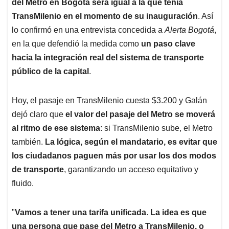
p
k
n
del Metro en Bogotá será igual a la que tenía
TransMilenio en el momento de su inauguración
. Así
lo confirmó en una entrevista concedida a
Alerta Bogotá
,
en la que defendió la medida como
un paso clave
hacia la integración real del sistema de transporte
público de la capital
.
Hoy, el pasaje en TransMilenio cuesta $3.200 y Galán
dejó claro que
el valor del pasaje del Metro se moverá
al ritmo de ese sistema
: si TransMilenio sube, el Metro
también.
La lógica, según el mandatario, es evitar que
los ciudadanos paguen más por usar los dos modos
de transporte
, garantizando un acceso equitativo y
fluido.
"
Vamos a tener una tarifa unificada
.
La idea es que
una persona que pase del Metro a TransMilenio, o