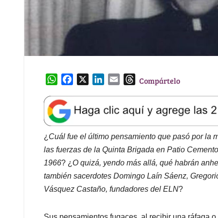
W
F
X
L
E
T
Compártelo
h
a
i
m
h
a
c
n
a
r
t
e
k
i
e
s
b
e
l
a
A
o
d
d
¿
Cuál fue el último pensamiento que pasó por la m
p
o
I
s
las fuerzas de la Quinta Brigada en Patio Cemento
p
k
n
1966
? ¿
O quizá, yendo más allá, qué habrán anhel
también sacerdotes Domingo Laín Sáenz, Gregori
Vásquez Castaño, fundadores del ELN
?
Sus pensamientos fugaces, al recibir una ráfaga o 