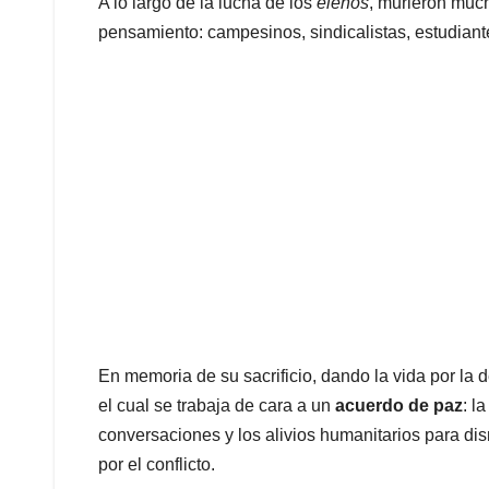
A lo largo de la lucha de los
elenos
, murieron muc
pensamiento: campesinos, sindicalistas, estudiante
En memoria de su sacrificio, dando la vida por la 
el cual se trabaja de cara a un
acuerdo de paz
: l
conversaciones y los alivios humanitarios para di
por el conflicto.