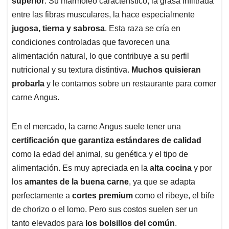
p
o
I
s
superior
. Su marmoleo característico, la grasa infiltrada
p
k
n
entre las fibras musculares, la hace especialmente
jugosa, tierna y sabrosa
. Esta raza se cría en
condiciones controladas que favorecen una
alimentación natural, lo que contribuye a su perfil
nutricional y su textura distintiva.
Muchos quisieran
probarla
y le contamos sobre un restaurante para comer
carne Angus.
En el mercado, la carne Angus suele tener una
certificación que garantiza estándares de calidad
como la edad del animal, su genética y el tipo de
alimentación. Es muy apreciada en la
alta cocina
y por
los
amantes de la buena carne
, ya que se adapta
perfectamente a
cortes premium
como el ribeye, el bife
de chorizo o el lomo. Pero sus costos suelen ser un
tanto elevados para
los bolsillos del común
.