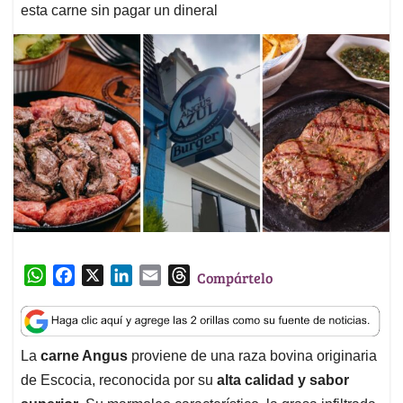
esta carne sin pagar un dineral
W
F
X
L
E
T
Compártelo
h
a
i
m
h
a
c
n
a
r
t
e
k
i
e
La
carne Angus
proviene de una raza bovina originaria
s
b
e
l
a
de Escocia, reconocida por su
alta calidad y sabor
A
o
d
d