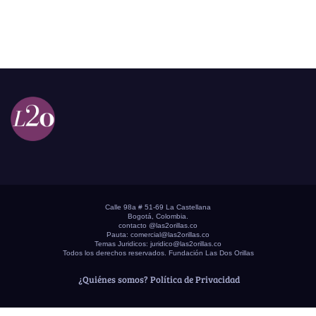
Calle 98a # 51-69 La Castellana
Bogotá, Colombia.
contacto @las2orillas.co
Pauta:
comercial@las2orillas.co
Temas Juridicos:
juridico@las2orillas.co
Todos los derechos reservados. Fundación Las Dos Orillas
¿Quiénes somos?
Política de Privacidad