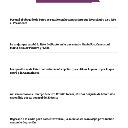
Por qué el abogado de Petro se reunió con la congresista que investigaba a su jefe,
el Presidente
La mujer que tumbó la lista del Pacto, en la que estaba María Fda. Carrascal,
María del Mar Pizarro y “Lalis
Los opositores de Petro no tuvieron más opción que criticar la puerta por la que
entró a la Casa Blanca
Así encontraron el cuerpo del cura Camilo Torres, 60 años después de haber sido
escondido por un general del Ejército
Regresar a la radio para comentar fútbol, la solución de Iván Mejía para luchar
contra la depresión