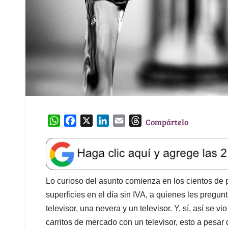
W
F
X
L
E
T
Compártelo
h
a
i
m
h
a
c
n
a
r
t
e
k
i
e
s
b
e
l
a
A
o
d
d
Lo curioso del asunto comienza en los cientos de 
p
o
I
s
superficies en el día sin IVA, a quienes les pregu
p
k
n
televisor, una nevera y un televisor. Y, sí, así se 
carritos de mercado con un televisor, esto a pesar 