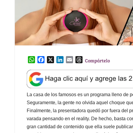
W
F
X
L
E
T
Compártelo
h
a
i
m
h
a
c
n
a
r
t
e
k
i
e
s
b
e
l
a
A
o
d
d
La casa de los famosos es un programa lleno de po
p
o
I
s
Seguramente, la gente no olvida aquel choque que 
p
k
n
Finalmente, la presentadora quedó por fuera del p
varada pensando en el reality. De hecho, basta con 
gran cantidad de contenido que ella suele publicar