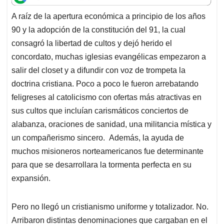
t
e
k
i
e
A raíz de la apertura económica a principio de los años
s
b
e
l
a
90 y la adopción de la constitución del 91, la cual
A
o
d
d
p
o
I
s
consagró la libertad de cultos y dejó herido el
p
k
n
concordato, muchas iglesias evangélicas empezaron a
salir del closet y a difundir con voz de trompeta la
doctrina cristiana. Poco a poco le fueron arrebatando
feligreses al catolicismo con ofertas más atractivas en
sus cultos que incluían carismáticos conciertos de
alabanza, oraciones de sanidad, una militancia mística y
un compañerismo sincero. Además, la ayuda de
muchos misioneros norteamericanos fue determinante
para que se desarrollara la tormenta perfecta en su
expansión.
Pero no llegó un cristianismo uniforme y totalizador. No.
Arribaron distintas denominaciones que cargaban en el