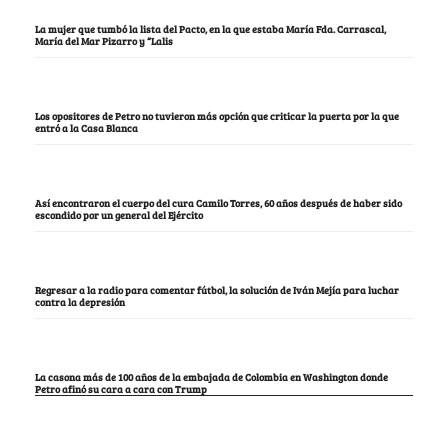
La mujer que tumbó la lista del Pacto, en la que estaba María Fda. Carrascal,
María del Mar Pizarro y “Lalis
Los opositores de Petro no tuvieron más opción que criticar la puerta por la que
entró a la Casa Blanca
Así encontraron el cuerpo del cura Camilo Torres, 60 años después de haber sido
escondido por un general del Ejército
Regresar a la radio para comentar fútbol, la solución de Iván Mejía para luchar
contra la depresión
La casona más de 100 años de la embajada de Colombia en Washington donde
Petro afinó su cara a cara con Trump