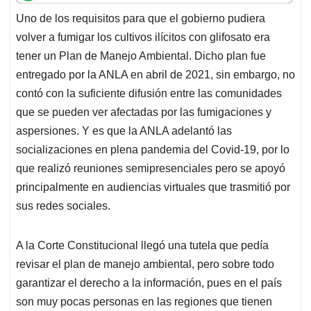
t
e
k
i
e
Uno de los requisitos para que el gobierno pudiera
s
b
e
l
a
volver a fumigar los cultivos ilícitos con glifosato era
A
o
d
d
p
o
I
s
tener un Plan de Manejo Ambiental. Dicho plan fue
p
k
n
entregado por la ANLA en abril de 2021, sin embargo, no
contó con la suficiente difusión entre las comunidades
que se pueden ver afectadas por las fumigaciones y
aspersiones. Y es que la ANLA adelantó las
socializaciones en plena pandemia del Covid-19, por lo
que realizó reuniones semipresenciales pero se apoyó
principalmente en audiencias virtuales que trasmitió por
sus redes sociales.
A la Corte Constitucional llegó una tutela que pedía
revisar el plan de manejo ambiental, pero sobre todo
garantizar el derecho a la información, pues en el país
son muy pocas personas en las regiones que tienen