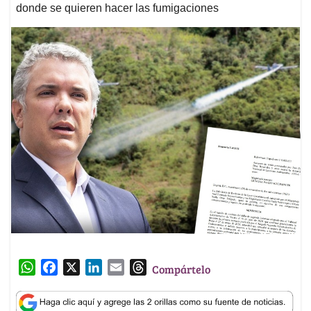
donde se quieren hacer las fumigaciones
W
F
X
L
E
T
Compártelo
h
a
i
m
h
a
c
n
a
r