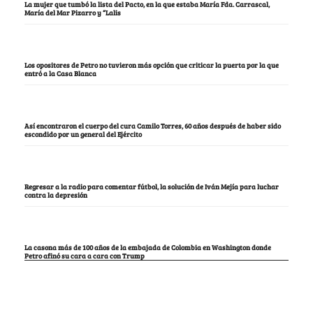
La mujer que tumbó la lista del Pacto, en la que estaba María Fda. Carrascal,
María del Mar Pizarro y “Lalis
Los opositores de Petro no tuvieron más opción que criticar la puerta por la que
entró a la Casa Blanca
Así encontraron el cuerpo del cura Camilo Torres, 60 años después de haber sido
escondido por un general del Ejército
Regresar a la radio para comentar fútbol, la solución de Iván Mejía para luchar
contra la depresión
La casona más de 100 años de la embajada de Colombia en Washington donde
Petro afinó su cara a cara con Trump