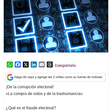
W
F
X
L
E
T
Compártelo
h
a
i
m
h
a
c
n
a
r
t
e
k
i
e
¡De la corrupción electoral!
s
b
e
l
a
«La compra de votos y de la trashumancia»
A
o
d
d
p
o
I
s
p
k
n
¿Qué es el fraude electoral?