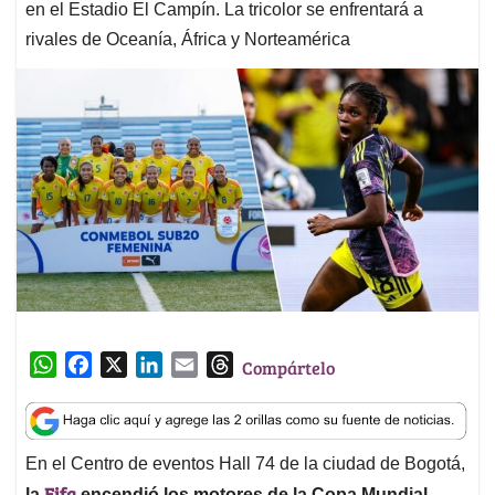
en el Estadio El Campín. La tricolor se enfrentará a
rivales de Oceanía, África y Norteamérica
W
F
X
L
E
T
Compártelo
h
a
i
m
h
a
c
n
a
r
t
e
k
i
e
En el Centro de eventos Hall 74 de la ciudad de Bogotá,
s
b
e
l
a
Fifa
la
encendió los motores de la Copa Mundial