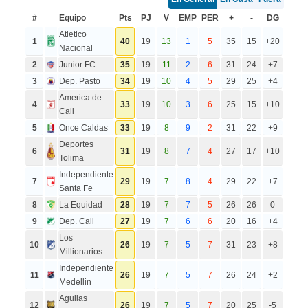
#
Equipo
Pts
PJ
V
EMP
PER
+
-
DG
Atletico
1
40
19
13
1
5
35
15
+20
Nacional
2
Junior FC
35
19
11
2
6
31
24
+7
3
Dep. Pasto
34
19
10
4
5
29
25
+4
America de
4
33
19
10
3
6
25
15
+10
Cali
5
Once Caldas
33
19
8
9
2
31
22
+9
Deportes
6
31
19
8
7
4
27
17
+10
Tolima
Independiente
7
29
19
7
8
4
29
22
+7
Santa Fe
8
La Equidad
28
19
7
7
5
26
26
0
9
Dep. Cali
27
19
7
6
6
20
16
+4
Los
10
26
19
7
5
7
31
23
+8
Millionarios
Independiente
11
26
19
7
5
7
26
24
+2
Medellin
Aguilas
12
26
19
7
5
7
20
25
-5