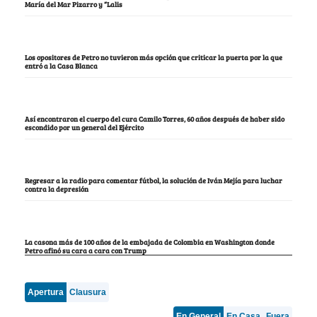
María del Mar Pizarro y “Lalis
Los opositores de Petro no tuvieron más opción que criticar la puerta por la que
entró a la Casa Blanca
Así encontraron el cuerpo del cura Camilo Torres, 60 años después de haber sido
escondido por un general del Ejército
Regresar a la radio para comentar fútbol, la solución de Iván Mejía para luchar
contra la depresión
La casona más de 100 años de la embajada de Colombia en Washington donde
Petro afinó su cara a cara con Trump
Apertura
Clausura
En General
En Casa
Fuera