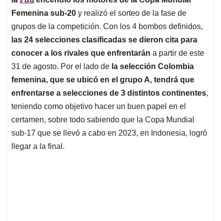
A
o
d
d
p
o
I
s
Femenina sub-20
y realizó el sorteo de la fase de
p
k
n
grupos de la competición. Con los 4 bombos definidos,
las 24 selecciones clasificadas se dieron cita para
conocer a los rivales que enfrentarán
a partir de este
31 de agosto. Por el lado de
la selección Colombia
femenina, que se ubicó en el grupo A, tendrá que
enfrentarse a selecciones de 3 distintos continentes
,
teniendo como objetivo hacer un buen papel en el
certamen, sobre todo sabiendo que la Copa Mundial
sub-17 que se llevó a cabo en 2023, en Indonesia, logró
llegar a la final.