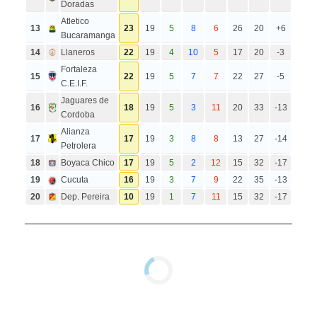
Doradas
Atletico
13
23
19
5
8
6
26
20
+6
Bucaramanga
14
Llaneros
22
19
4
10
5
17
20
-3
Fortaleza
15
22
19
5
7
7
22
27
-5
C.E.I.F.
Jaguares de
16
18
19
5
3
11
20
33
-13
Cordoba
Alianza
17
17
19
3
8
8
13
27
-14
Petrolera
18
Boyaca Chico
17
19
5
2
12
15
32
-17
19
Cucuta
16
19
3
7
9
22
35
-13
20
Dep. Pereira
10
19
1
7
11
15
32
-17