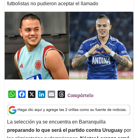
futbolistas no pudieron aceptar el llamado
W
F
X
L
E
T
Compártelo
h
a
i
m
h
a
c
n
a
r
t
e
k
i
e
La selección ya se encuentra en Barranquilla
s
b
e
l
a
preparando lo que será el partido contra Uruguay
por
A
o
d
d