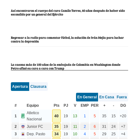
Así encontraron el cuerpo del cura Camilo Torres, 60 años después de haber sido
escondido por un general del Ejército
Regresar a la radio para comentar fútbol, la solución de Iván Mejía para luchar
contra la depresión
La casona más de 100 años de la embajada de Colombia en Washington donde
Petro afinó su cara a cara con Trump
Apertura
Clausura
En General
En Casa
Fuera
#
Equipo
Pts
PJ
V
EMP
PER
+
-
DG
Atletico
1
40
19
13
1
5
35
15
+20
Nacional
2
Junior FC
35
19
11
2
6
31
24
+7
3
Dep. Pasto
34
19
10
4
5
29
25
+4