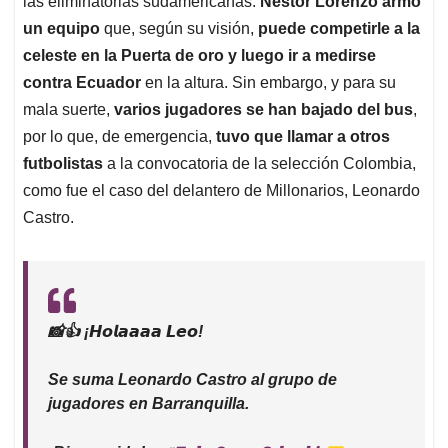
p
o
I
s
las eliminatorias sudamericanas.
Néstor Lorenzo armó
p
k
n
un equipo
que, según su visión,
puede competirle a la
celeste en la Puerta de oro y luego ir a medirse
contra Ecuador
en la altura. Sin embargo, y para su
mala suerte,
varios jugadores se han bajado del bus
,
por lo que, de emergencia,
tuvo que llamar a otros
futbolistas
a la convocatoria de la selección Colombia,
como fue el caso del delantero de Millonarios, Leonardo
Castro.
📸👍 ¡𝙃𝙤𝙡𝙖𝙖𝙖𝙖 𝙇𝙚𝙤!
Se suma Leonardo Castro al grupo de
jugadores en Barranquilla.