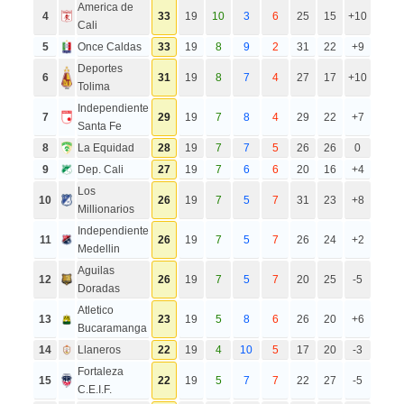
America de
4
33
19
10
3
6
25
15
+10
Cali
5
Once Caldas
33
19
8
9
2
31
22
+9
Deportes
6
31
19
8
7
4
27
17
+10
Tolima
Independiente
7
29
19
7
8
4
29
22
+7
Santa Fe
8
La Equidad
28
19
7
7
5
26
26
0
9
Dep. Cali
27
19
7
6
6
20
16
+4
Los
10
26
19
7
5
7
31
23
+8
Millionarios
Independiente
11
26
19
7
5
7
26
24
+2
Medellin
Aguilas
12
26
19
7
5
7
20
25
-5
Doradas
Atletico
13
23
19
5
8
6
26
20
+6
Bucaramanga
14
Llaneros
22
19
4
10
5
17
20
-3
Fortaleza
15
22
19
5
7
7
22
27
-5
C.E.I.F.