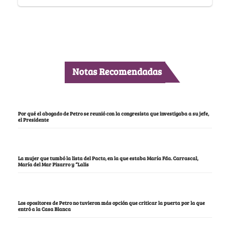
Notas Recomendadas
Por qué el abogado de Petro se reunió con la congresista que investigaba a su jefe,
el Presidente
La mujer que tumbó la lista del Pacto, en la que estaba María Fda. Carrascal,
María del Mar Pizarro y “Lalis
Los opositores de Petro no tuvieron más opción que criticar la puerta por la que
entró a la Casa Blanca