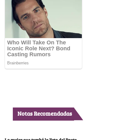
Notas Recomendadas
La mujer que tumbó la lista del Pacto,