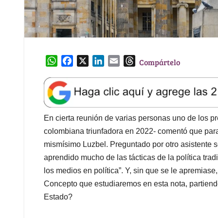
W
F
X
L
E
T
Compártelo
h
a
i
m
h
a
c
n
a
r
t
e
k
i
e
s
b
e
l
a
A
o
d
d
En cierta reunión de varias personas uno de los p
p
o
I
s
colombiana triunfadora en 2022- comentó que para 
p
k
n
mismísimo Luzbel. Preguntado por otro asistente s
aprendido mucho de las tácticas de la política tradici
los medios en política”. Y, sin que se le apremiase,
Concepto que estudiaremos en esta nota, partiendo 
Estado?