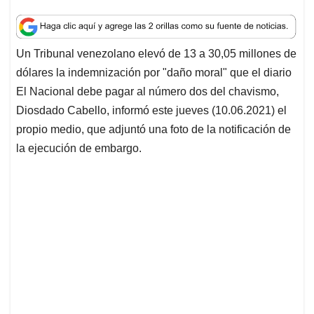
h
a
i
m
h
a
c
n
a
r
t
e
k
i
e
Un Tribunal venezolano elevó de 13 a 30,05 millones de
s
b
e
l
a
dólares la indemnización por "daño moral" que el diario
A
o
d
d
p
o
I
s
El Nacional debe pagar al número dos del chavismo,
p
k
n
Diosdado Cabello, informó este jueves (10.06.2021) el
propio medio, que adjuntó una foto de la notificación de
la ejecución de embargo.