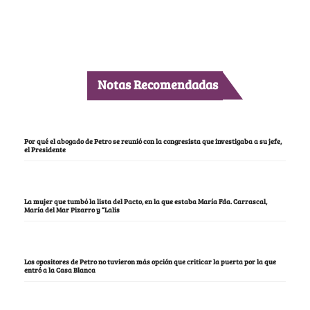
Notas Recomendadas
Por qué el abogado de Petro se reunió con la congresista que investigaba a su jefe,
el Presidente
La mujer que tumbó la lista del Pacto, en la que estaba María Fda. Carrascal,
María del Mar Pizarro y “Lalis
Los opositores de Petro no tuvieron más opción que criticar la puerta por la que
entró a la Casa Blanca