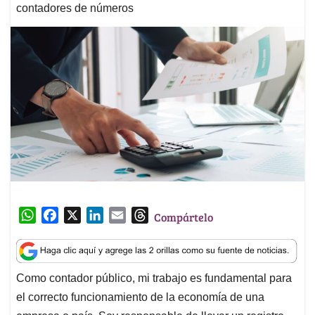
contadores de números
W
F
X
L
E
T
Compártelo
h
a
i
m
h
a
c
n
a
r
t
e
k
i
e
Como contador público, mi trabajo es fundamental para
s
b
e
l
a
el correcto funcionamiento de la economía de una
A
o
d
d