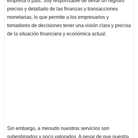
p
o
I
s
empresa o país. Soy responsable de llevar un registro
p
k
n
preciso y detallado de las finanzas y transacciones
monetarias, lo que permite a los empresarios y
tomadores de decisiones tener una visión clara y precisa
de la situación financiera y económica actual.
Sin embargo, a menudo nuestros servicios son
subestimados y poco valorados. A pesar de que nuestra