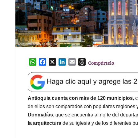
W
F
X
L
E
T
Compártelo
h
a
i
m
h
a
c
n
a
r
t
e
k
i
e
s
b
e
l
a
A
o
d
d
Antioquia cuenta con más de 120 municipios
, 
p
o
I
s
de ellos son comparados con populares regiones y
p
k
n
Donmatías
, que se encuentra al norte del depart
la arquitectura
de su iglesia y de los diferentes p