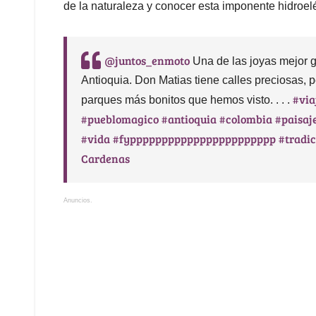
de la naturaleza y conocer esta imponente hidroelé
@juntos_enmoto
Una de las joyas mejor 
Antioquia. Don Matias tiene calles preciosas,
#via
parques más bonitos que hemos visto. . . .
#pueblomagico
#antioquia
#colombia
#paisaj
#vida
#fyppppppppppppppppppppppp
#tradi
Cardenas
Anuncios.