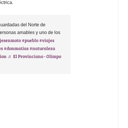
ctrica.
guardadas del Norte de
 personas amables y uno de los
jesenmoto
#pueblo
#viajes
es
#donmatias
#naturaleza
cion
♬ El Provinciano - Olimpo