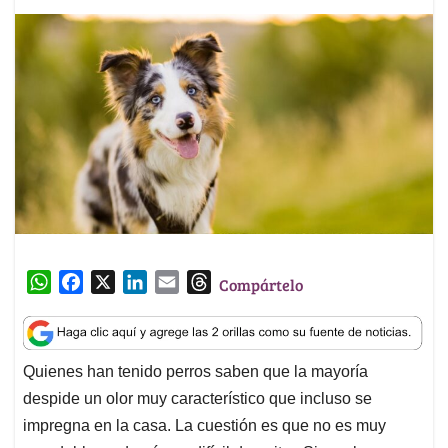
W
F
X
L
E
T
Compártelo
h
a
i
m
h
a
c
n
a
r
t
e
k
i
e
Quienes han tenido perros saben que la mayoría
s
b
e
l
a
despide un olor muy característico que incluso se
A
o
d
d
p
o
I
s
impregna en la casa. La cuestión es que no es muy